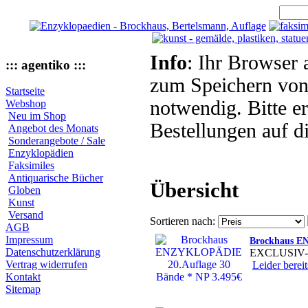
Info
: Ihr Browser 
::: agentiko :::
zum Speichern von
Startseite
notwendig. Bitte e
Webshop
Neu im Shop
Bestellungen auf d
Angebot des Monats
Sonderangebote / Sale
Enzyklopädien
Faksimiles
Antiquarische Bücher
Übersicht
Globen
Kunst
Versand
Sortieren nach:
AGB
Impressum
Brockhaus E
Datenschutzerklärung
EXCLUSIV-
Vertrag widerrufen
Leider bereit
Kontakt
Sitemap