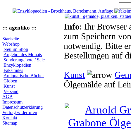
Info
: Ihr Browser 
::: agentiko :::
zum Speichern von
Startseite
notwendig. Bitte e
Webshop
Neu im Shop
Bestellungen auf d
Angebot des Monats
Sonderangebote / Sale
Enzyklopädien
Faksimiles
Kunst
Gem
Antiquarische Bücher
Globen
Ölgemälde auf Le
Kunst
Versand
AGB
Impressum
Datenschutzerklärung
Vertrag widerrufen
Kontakt
Sitemap