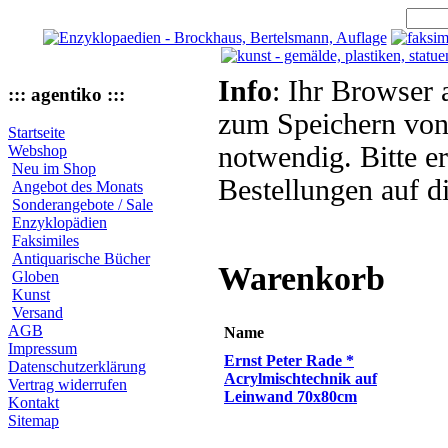
Info
: Ihr Browser 
::: agentiko :::
zum Speichern von
Startseite
notwendig. Bitte e
Webshop
Neu im Shop
Bestellungen auf d
Angebot des Monats
Sonderangebote / Sale
Enzyklopädien
Faksimiles
Antiquarische Bücher
Warenkorb
Globen
Kunst
Versand
AGB
Name
Impressum
Ernst Peter Rade *
Datenschutzerklärung
Acrylmischtechnik auf
Vertrag widerrufen
Leinwand 70x80cm
Kontakt
Sitemap