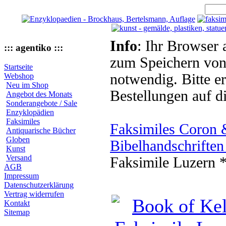
Info
: Ihr Browser 
::: agentiko :::
zum Speichern von
Startseite
notwendig. Bitte e
Webshop
Neu im Shop
Bestellungen auf d
Angebot des Monats
Sonderangebote / Sale
Enzyklopädien
Faksimiles
Faksimiles Coron 
Antiquarische Bücher
Globen
Bibelhandschrifte
Kunst
Versand
Faksimile Luzern *
AGB
Impressum
Datenschutzerklärung
Vertrag widerrufen
Kontakt
Sitemap