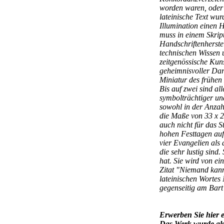
worden waren, oder 
lateinische Text wur
Illumination einen H
muss in einem Skript
Handschriftenherste
technischen Wissen
zeitgenössische Kun
geheimnisvoller Dar
Miniatur des frühen 
Bis auf zwei sind al
symbolträchtiger un
sowohl in der Anzah
die Maße von 33 x 2
auch nicht für das S
hohen Festtagen auf
vier Evangelien als d
die sehr lustig sind.
hat. Sie wird von ei
Zitat "Niemand kann
lateinischen Worte
gegenseitig am Bart
Erwerben Sie hier e
Das Werk wurde als