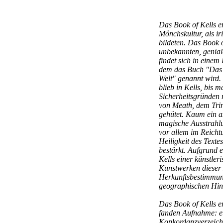
Das Book of Kells e
Mönchskultur, als ir
bildeten. Das Book 
unbekannten, geniale
findet sich in einem
dem das Buch "Das g
Welt" genannt wird.
blieb in Kells, bis
Sicherheitsgründen
von Meath, dem Trini
gehütet. Kaum ein a
magische Ausstrahlu
vor allem im Reicht
Heiligkeit des Texte
bestärkt. Aufgrund 
Kells einer künstler
Kunstwerken dieser 
Herkunftsbestimmung
geographischen Hint
Das Book of Kells e
fanden Aufnahme: et
Konkordanzverzeichn