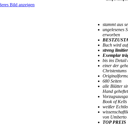
1 Band 
ßeres Bild anzeigen
1 Schm
1 VHS
stammt aus se
ungelesenes S
erworben
BESTZUST
Buch wird auf
streng limiti
Exemplar trä
bis ins Detai
einer der geh
Christentums
Originalforma
680 Seiten
alle Blätter 
Hand geheftet
Vorzugsausgab
Book of Kell
weißer Echtl
wissenschaftl
von Umberto
TOP PREIS