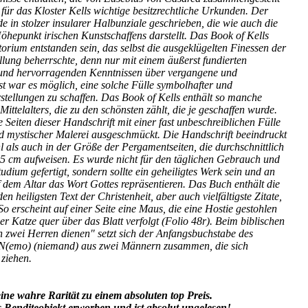
für das Kloster Kells wichtige besitzrechtliche Urkunden. Der
de in stolzer insularer Halbunziale geschrieben, die wie auch die
öhepunkt irischen Kunstschaffens darstellt. Das Book of Kells
orium entstanden sein, das selbst die ausgeklügelten Finessen der
llung beherrschte, denn nur mit einem äußerst fundierten
 und hervorragenden Kenntnissen über vergangene und
st war es möglich, eine solche Fülle symbolhafter und
stellungen zu schaffen. Das Book of Kells enthält so manche
Mittelalters, die zu den schönsten zählt, die je geschaffen wurde.
le Seiten dieser Handschrift mit einer fast unbeschreiblichen Fülle
d mystischer Malerei ausgeschmückt. Die Handschrift beeindruckt
l als auch in der Größe der Pergamentseiten, die durchschnittlich
5 cm aufweisen. Es wurde nicht für den täglichen Gebrauch und
tudium gefertigt, sondern sollte ein geheiligtes Werk sein und an
 dem Altar das Wort Gottes repräsentieren. Das Buch enthält die
en heiligsten Text der Christenheit, aber auch vielfältigste Zitate,
 So erscheint auf einer Seite eine Maus, die eine Hostie gestohlen
ner Katze quer über das Blatt verfolgt (Folio 48r). Beim biblischen
 zwei Herren dienen" setzt sich der Anfangsbuchstabe des
s N(emo) (niemand) aus zwei Männern zusammen, die sich
 ziehen.
ine wahre Rarität zu einem absoluten top Preis.
 Renditeobjekt erworben und ist absolut ungelesen!