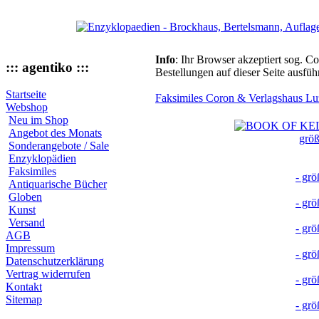
Info
: Ihr Browser akzeptiert sog. C
::: agentiko :::
Bestellungen auf dieser Seite ausfü
Startseite
Faksimiles Coron & Verlagshaus Lu
Webshop
Neu im Shop
Angebot des Monats
größ
Sonderangebote / Sale
Enzyklopädien
Faksimiles
- grö
Antiquarische Bücher
Globen
- grö
Kunst
Versand
- grö
AGB
Impressum
- grö
Datenschutzerklärung
Vertrag widerrufen
- grö
Kontakt
Sitemap
- grö