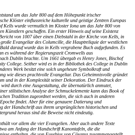
ntstand um das Jahr 800 auf dem Höhepunkt irischer
ische Klöster einflussreiche kulturelle und geistige Zentren Europas
of Kells wurde vermutlich im Kloster Iona um das Jahr 800 von
n Künstlern geschaffen. Ein erster Hinweis auf seine Existenz
 Bericht von 1007 über einen Diebstahl in der Kirche von Kells, in
roße Evangeliar des Columcille, die Hauptreliquie der westlichen
 Bald darauf wurde das in Kells vergrabene Buch aufgefunden. Es
 man es während der Regierungszeit Cromwells aus
 nach Dublin brachte. Um 1661 übergab es Henry Jones, Bischof
ty College. Seither wird es in der Bibliothek des College in Dublin
nderes Werk besitzt eine solch ungeheure Symbolkraft und
ng wie dieses prachtvolle Evangeliar. Das Geheimnisvolle gründet
um und in der Komplexität seiner Dekoration. Der Eindruck der
s wird durch eine Ausgestaltung, die übernatürlich anmutet,
einer stilistischen Analyse der Schmuckelemente kann das Book of
ischen Tradition zugeordnet werden, die sich auch in anderen
Epoche findet. Aber für eine genauere Datierung und
 der Handschrift aus ihrem ursprünglichen historischen und
ergrund heraus sind die Beweise nicht eindeutig.
nthält vor allem die vier Evangelien. Aber auch andere Texte
wa am Anfang der Handschrift Kanontafeln, die die
isse enthalten, die von Eusebius von Cäsarea zusammengestellt