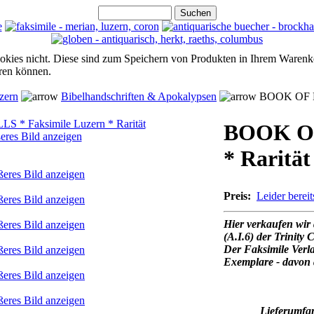
ookies nicht. Diese sind zum Speichern von Produkten in Ihrem Warenk
hren können.
zern
Bibelhandschriften & Apokalypsen
BOOK OF KE
BOOK OF
eres Bild anzeigen
* Rarität
ßeres Bild anzeigen
Preis:
Leider bereit
ßeres Bild anzeigen
Hier verkaufen wir 
ßeres Bild anzeigen
(A.I.6) der Trinity 
Der Faksimile Verl
ßeres Bild anzeigen
Exemplare - davon 
ßeres Bild anzeigen
ßeres Bild anzeigen
Lieferumfa