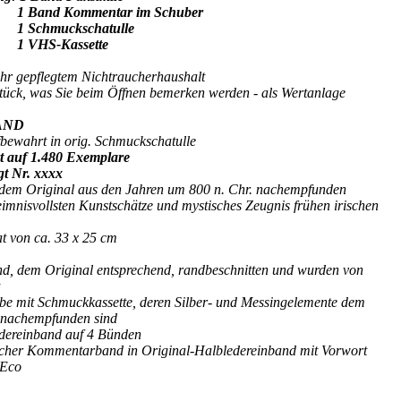
Kommentar im Schuber
uckschatulle
-Kassette
hr gepflegtem Nichtraucherhaushalt
tück, was Sie beim Öffnen bemerken werden - als Wertanlage
AND
bewahrt in orig. Schmuckschatulle
ert auf 1.480 Exemplare
gt Nr. xxxx
l dem Original aus den Jahren um 800 n. Chr. nachempfunden
eimnisvollsten Kunstschätze und mystisches Zeugnis frühen irischen
t von ca. 33 x 25 cm
sind, dem Original entsprechend, randbeschnitten und wurden von
e mit Schmuckkassette, deren Silber- und Messingelemente dem
s nachempfunden sind
edereinband auf 4 Bünden
icher Kommentarband in Original-Halbledereinband mit Vorwort
 Eco