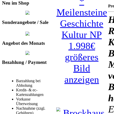
Neu im Shop
Pre
H
Sonderangebote / Sale
R
K
Angebot des Monats
B
größeres
M
Bezahlung / Payment
Bild
v
anzeigen
Barzahlung bei
B
Abholung
Kredit- & ec-
Kartenzahlungen
h
Vorkasse
Überweisung
E
Nachnahme (zzgl.
Gebühren)