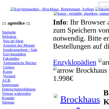
Info
: Ihr Browser 
::: agentiko :::
zum Speichern von
Startseite
notwendig. Bitte e
Webshop
Neu im Shop
Bestellungen auf d
Angebot des Monats
Sonderangebote / Sale
Enzyklopädien
Faksimiles
Enzyklopädien
Antiquarische Bücher
Globen
Brockhaus 
Kunst
Versand
1.998€
AGB
Impressum
Datenschutzerklärung
B
Vertrag widerrufen
Kontakt
K
Sitemap