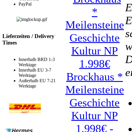
E
PayPal
E
s
Lieferzeiten / Delivery
Times
w
D
Innerhalb BRD 1-3
Werktage
e
Innerhalb EU 3-7
Brockhaus *
Werktage
Außerhalb EU 7-21
Werktage
Meilensteine
Geschichte
Kultur NP
1.998€ -