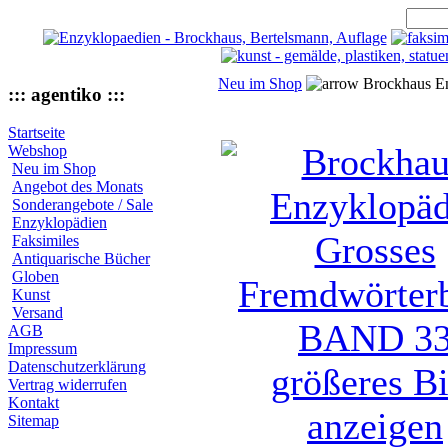
Neu im Shop
Brockhaus E
::: agentiko :::
Startseite
Webshop
Neu im Shop
Angebot des Monats
Sonderangebote / Sale
Enzyklopädien
Faksimiles
Antiquarische Bücher
Globen
Kunst
Versand
AGB
Impressum
Datenschutzerklärung
größeres Bi
Vertrag widerrufen
Kontakt
anzeigen
Sitemap