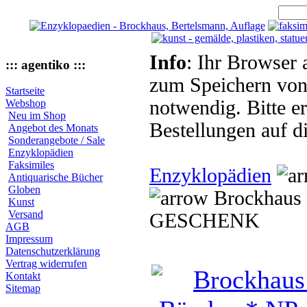
Info
: Ihr Browser 
::: agentiko :::
zum Speichern von
Startseite
notwendig. Bitte e
Webshop
Neu im Shop
Bestellungen auf d
Angebot des Monats
Sonderangebote / Sale
Enzyklopädien
Faksimiles
Enzyklopädien
Antiquarische Bücher
Globen
Brockhaus 
Kunst
Versand
GESCHENK
AGB
Impressum
Datenschutzerklärung
Vertrag widerrufen
Kontakt
Sitemap