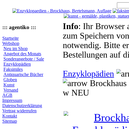
Info
: Ihr Browser 
::: agentiko :::
zum Speichern von
Startseite
notwendig. Bitte e
Webshop
Neu im Shop
Bestellungen auf d
Angebot des Monats
Sonderangebote / Sale
Enzyklopädien
Faksimiles
Enzyklopädien
Antiquarische Bücher
Globen
Brockhaus 
Kunst
Versand
w NEU
AGB
Impressum
Datenschutzerklärung
Vertrag widerrufen
Kontakt
Sitemap