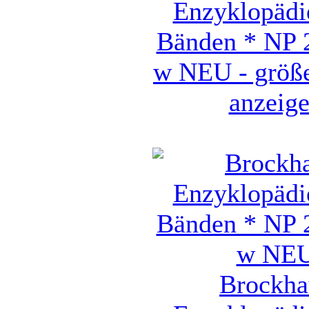
Enzyklopädi
Bänden * NP 
w NEU - größe
anzeig
Brockha