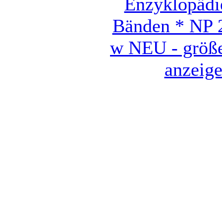
Enzyklopädi
Bänden * NP 
w NEU - größe
anzeig