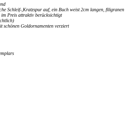
and
che Schleif-,Kratzspur auf, ein Buch weist 2cm langen, filigranen
 Preis attraktiv berücksichtigt
chtlich)
it schönen Goldornamenten verziert
emplars