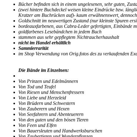
Bücher befinden sich in einem ungelesenen, sehr guten, Zust
(zwei hintere Buchdeckel weisen kleine Eindrücke bzw. längli
Kratzer am Buchrücken auf)- kaum erwähnenswert, dennoch im
Goldschnitt im neuwertigen Zustand (nur kleinste Spuren ersi
bordeauxfarbenen, aus Cabra-Leder gefertigten, Einbände m
goldfarbenes Lesebändchen in jedem Buch
stammen aus sehr gepflegtem Nichtraucherhaushalt
nicht im Handel erhältlich
Sammlerrarität
im Shop Verwendung von Orig.fotos des zu verkaufenden Ex
Die Bände im Einzelnen:
Von Prinzen und Edelmännern
Von Tod und Teufel
Von Riesen und Menschenfressern
Von Liebe und Herzeleid
Von Brüdern und Schwestern
Von Zauberern und Hexen
Von Seefahrern und Abenteuerern
Von den guten und den bösen Tieren
Von Feen und Elfen
Von Bauersleuten und Handwerksburschen
Von Zaubertieren und Wunderpflanzen