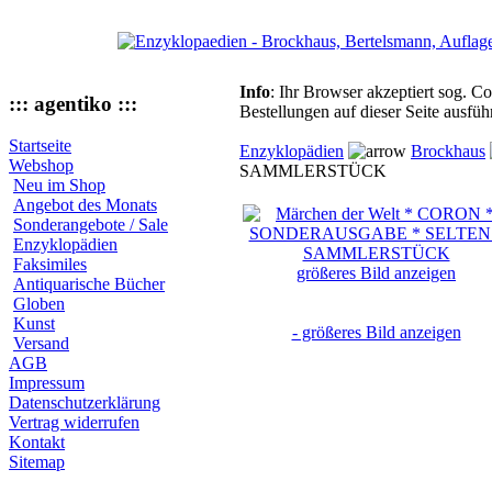
Info
: Ihr Browser akzeptiert sog. C
::: agentiko :::
Bestellungen auf dieser Seite ausfü
Startseite
Enzyklopädien
Brockhaus
Webshop
SAMMLERSTÜCK
Neu im Shop
Angebot des Monats
Sonderangebote / Sale
Enzyklopädien
Faksimiles
größeres Bild anzeigen
Antiquarische Bücher
Globen
Kunst
- größeres Bild anzeigen
Versand
AGB
Impressum
Datenschutzerklärung
Vertrag widerrufen
Kontakt
Sitemap