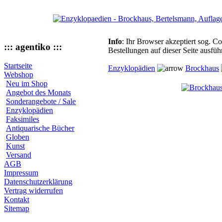
Info
: Ihr Browser akzeptiert sog. C
::: agentiko :::
Bestellungen auf dieser Seite ausfü
Startseite
Enzyklopädien
Brockhaus
Webshop
Neu im Shop
Angebot des Monats
Sonderangebote / Sale
Enzyklopädien
Faksimiles
Antiquarische Bücher
Globen
Kunst
Versand
AGB
Impressum
Datenschutzerklärung
Vertrag widerrufen
Kontakt
Sitemap