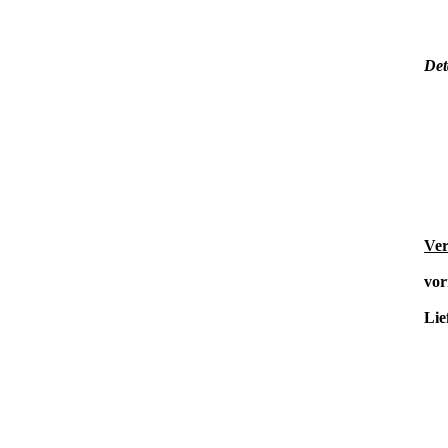
Det
Ver
vor
Lie