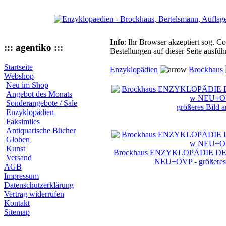
Info
: Ihr Browser akzeptiert sog. C
::: agentiko :::
Bestellungen auf dieser Seite ausfü
Startseite
Enzyklopädien
Brockhaus
Webshop
Neu im Shop
Angebot des Monats
Sonderangebote / Sale
größeres Bild 
Enzyklopädien
Faksimiles
Antiquarische Bücher
Globen
Kunst
Brockhaus ENZYKLOPÄDIE DER
Versand
NEU+OVP - größeres 
AGB
Impressum
Datenschutzerklärung
Vertrag widerrufen
Kontakt
Sitemap