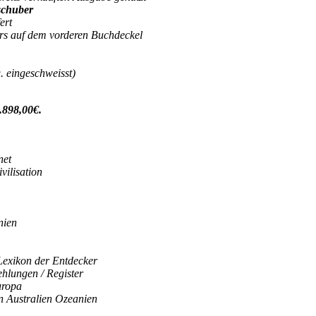
zschuber
ert
rs auf dem vorderen Buchdeckel
 eingeschweisst)
.898,00€.
net
ilisation
nien
Lexikon der Entdecker
ehlungen / Register
uropa
n Australien Ozeanien