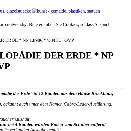
orb notwendig. Bitte erlauben Sie Cookies, so dass Sie auch
R ERDE * NP 1.898€ * w NEU+OVP
KLOPÄDIE DER ERDE * NP
OVP
klopädie der Erde" in 12 Bänden aus dem Hause Brockhaus,
ng, bekannt auch unter dem Namen Cabra-Leder-Ausführung.
raucherhaushalt
, nur bei 4 Bänden wurden Folien vom Schuber entfernt
reits verkauften Ausgabe genutzt