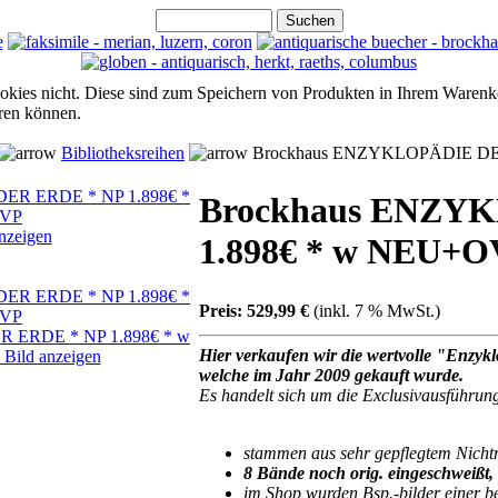
ookies nicht. Diese sind zum Speichern von Produkten in Ihrem Warenk
hren können.
Bibliotheksreihen
Brockhaus ENZYKLOPÄDIE DE
Brockhaus ENZY
anzeigen
1.898€ * w NEU+
Preis:
529,99 €
(inkl. 7 % MwSt.)
 ERDE * NP 1.898€ * w
Hier verkaufen wir die wertvolle "Enzy
Bild anzeigen
welche im Jahr 2009 gekauft wurde.
Es handelt sich um die Exclusivausführu
stammen aus sehr gepflegtem Nicht
8 Bände noch orig. eingeschweißt
im Shop wurden Bsp.-bilder einer be